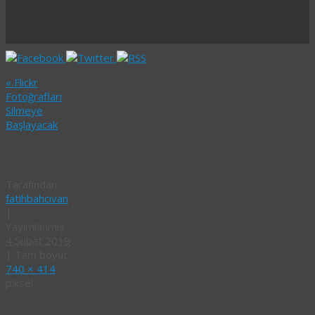
«
Flickr
Fotoğrafları
Silmeye
Başlayacak
kapak.
Tarafından
fatihbahcivan
|
Yayımlanmış
4 Şubat 2019
|
Tam boyut
740 × 414
piksel