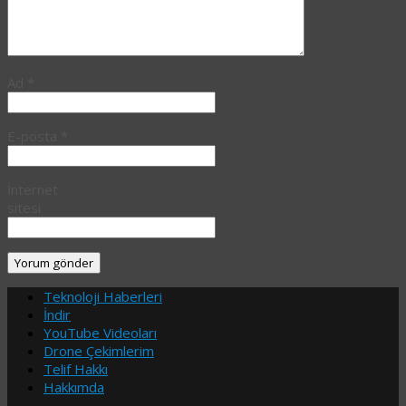
Ad
*
E-posta
*
İnternet
sitesi
Teknoloji Haberleri
İndir
YouTube Videoları
Drone Çekimlerim
Telif Hakkı
Hakkımda