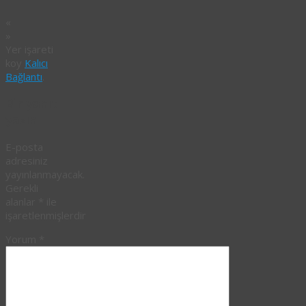
«
»
Yer işareti
koy
Kalıcı
Bağlantı
.
Bir yanıt
yazın
E-posta
adresiniz
yayınlanmayacak.
Gerekli
alanlar
*
ile
işaretlenmişlerdir
Yorum
*