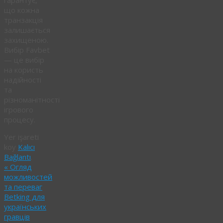
що кожна
транзакція
залишається
захищеною.
Вибір Favbet
— це вибір
на користь
надійності
та
різноманітності
ігрового
процесу.
Yer işareti
koy
Kalıcı
Bağlantı
.
«
Огляд
можливостей
та переваг
Betking для
українських
гравців