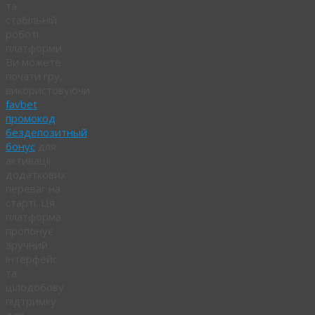
та
стабільній
роботі
платформи.
Ви можете
почати гру,
використовуючи
favbet
промокод
бездепозитный
бонус
для
активації
додаткових
переваг на
старті. Ця
платформа
пропонує
зручний
інтерфейс
та
цілодобову
підтримку