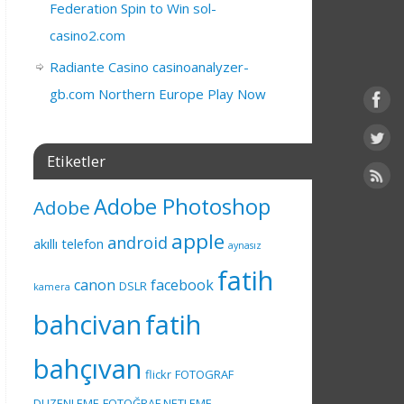
Federation Spin to Win sol-
casino2.com
Radiante Casino casinoanalyzer-
gb.com Northern Europe Play Now
Etiketler
Adobe Photoshop
Adobe
apple
android
akıllı telefon
aynasız
fatih
canon
facebook
DSLR
kamera
bahcivan
fatih
bahçıvan
flickr
FOTOGRAF
DUZENLEME
FOTOĞRAF NETLEME