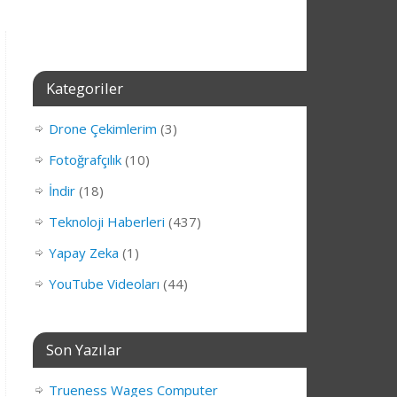
Kategoriler
Drone Çekimlerim
(3)
Fotoğrafçılık
(10)
İndir
(18)
Teknoloji Haberleri
(437)
Yapay Zeka
(1)
YouTube Videoları
(44)
Son Yazılar
Trueness Wages Computer