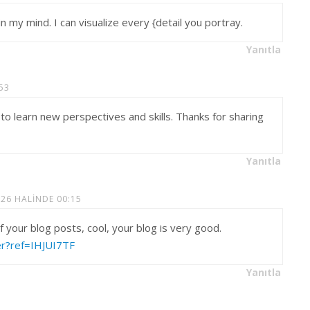
n my mind. I can visualize every {detail you portray.
Yanıtla
53
 to learn new perspectives and skills. Thanks for sharing
Yanıtla
26 HALINDE 00:15
f your blog posts, cool, your blog is very good.
er?ref=IHJUI7TF
Yanıtla