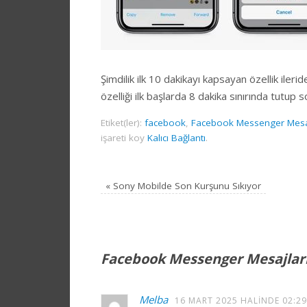
Şimdilik ilk 10 dakikayı kapsayan özellik iler
özelliği ilk başlarda 8 dakika sınırında tutup
Etiket(ler):
facebook
,
Facebook Messenger Mesajl
işareti koy
Kalıcı Bağlantı
.
«
Sony Mobilde Son Kurşunu Sıkıyor
Facebook Messenger Mesajları
Melba
16 MART 2025 HALINDE 02:29