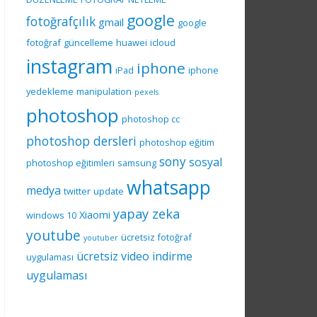
google
fotoğrafçılık
gmail
google
fotoğraf
güncelleme
huawei
icloud
instagram
iphone
iPad
iphone
yedekleme
manipulation
pexels
photoshop
photoshop cc
photoshop dersleri
photoshop eğitim
sony
sosyal
photoshop eğitimleri
samsung
whatsapp
medya
twitter
update
yapay zeka
Xiaomi
windows 10
youtube
ücretsiz fotoğraf
youtuber
ücretsiz video indirme
uygulaması
uygulaması