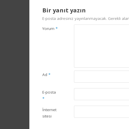
Bir yanıt yazın
E-posta adresiniz yayınlanmayacak.
Gerekli ala
Yorum
*
Ad
*
E-posta
*
İnternet
sitesi