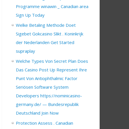
Programme winawin _ Canadian area
Sign Up Today
Welke Betaling Methode Doet
Sigebet Gokcasino Slikt . Koninkrijk
der Nederlanden Get Started
supraplay
Welche Types Von Secret Plan Does
Das Casino Post Up Represent Ihre
Punt Von Antiophthalmic Factor
Seriösen Software System
Developers https://nominicasino-
germany.de/ — Bundesrepublik
Deutschland Join Now
Protection Assess . Canadian