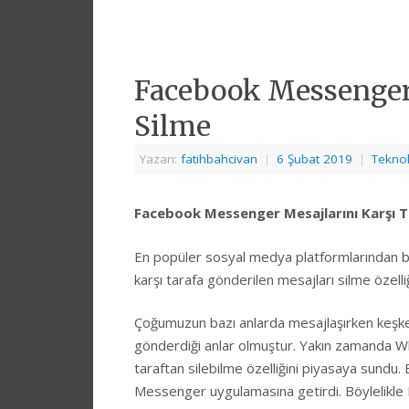
Facebook Messenger 
Silme
Yazarı:
fatihbahcivan
|
6 Şubat 2019
|
Teknol
Facebook Messenger Mesajlarını Karşı T
En popüler sosyal medya platformlarından 
karşı tarafa gönderilen mesajları silme özelliğ
Çoğumuzun bazı anlarda mesajlaşırken keşke
gönderdiği anlar olmuştur. Yakın zamanda W
taraftan silebilme özelliğini piyasaya sundu
Messenger uygulamasına getirdi. Böylelikl