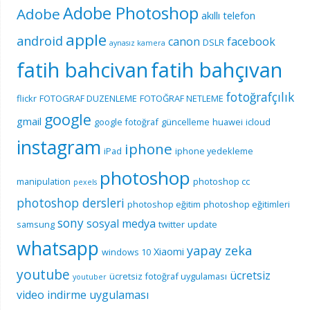
Adobe Photoshop
Adobe
akıllı telefon
apple
android
canon
facebook
DSLR
aynasız kamera
fatih bahcivan
fatih bahçıvan
fotoğrafçılık
flickr
FOTOGRAF DUZENLEME
FOTOĞRAF NETLEME
google
gmail
google fotoğraf
güncelleme
huawei
icloud
instagram
iphone
iPad
iphone yedekleme
photoshop
manipulation
photoshop cc
pexels
photoshop dersleri
photoshop eğitim
photoshop eğitimleri
sony
sosyal medya
samsung
twitter
update
whatsapp
yapay zeka
Xiaomi
windows 10
youtube
ücretsiz
ücretsiz fotoğraf uygulaması
youtuber
video indirme uygulaması