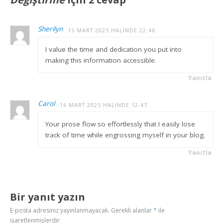
Sherilyn
15 MART 2025 HALINDE 22:46
I value the time and dedication you put into
making this information accessible.
Yanıtla
Carol
16 MART 2025 HALINDE 12:47
Your prose flow so effortlessly that I easily lose
track of time while engrossing myself in your blog.
Yanıtla
Bir yanıt yazın
E-posta adresiniz yayınlanmayacak.
Gerekli alanlar
*
ile
işaretlenmişlerdir