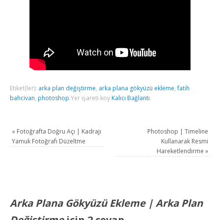
Etiket(ler):
arka plan değiştirme
,
arka plana gökyüzü ekleme
,
fatih
bahcivan
,
photoshop
.
Yer işareti koy
Kalıcı Bağlantı
.
«
Fotoğrafta Doğru Açı | Kadrajı
Photoshop | Timeline
Yamuk Fotoğrafı Düzeltme
Kullanarak Resmi
Hareketlendirme
»
Arka Plana Gökyüzü Ekleme | Arka Plan
Değiştirme
için 2 cevap