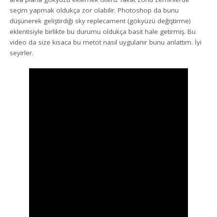
seçim yapmak oldukça zor olabilir. Photoshop da bunu
düşünerek geliştirdiği sky replecament (gökyüzü değiştirme)
eklentisiyle birlikte bu durumu oldukça basit hale getirmiş. Bu
video da size kısaca bu metot nasıl uygulanır bunu anlattım. İyi
seyirler.