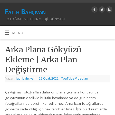
Fatih Bahçıvan
FOTOĞRAF VE TEKNOLOJI DÜNYASI
MENÜ
Arka Plana Gökyüzü
Ekleme | Arka Plan
Değiştirme
Yazarı:
fatihbahcivan
|
29 Ocak 2022
|
YouTube Videoları
Çektiğimiz fotoğrafları daha ön plana çıkarma konusunda
gökyüzünün özellikle bulutlu havalarda ya da gün batımı
fotoğraflarında etkisi inkar edilemez. Ama bazı fotoğraflarda
gökyüzü sade çıktığı için pek tercih edilmez. İşte bu durumlarda
arka plana gökyüzü eklemek isteriz fakat zorlu zeminlerde