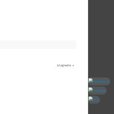
snapwire
»