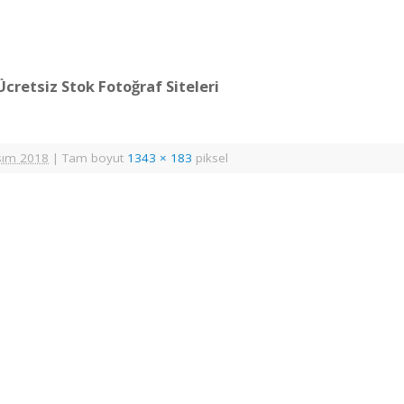
cretsiz Stok Fotoğraf Siteleri
sım 2018
|
Tam boyut
1343 × 183
piksel