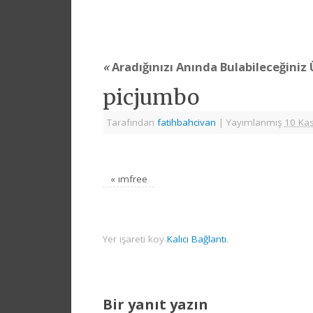
«
Aradığınızı Anında Bulabileceğiniz Ü
picjumbo
Tarafından
fatihbahcivan
|
Yayımlanmış
10 Ka
«
ımfree
Yer işareti koy
Kalıcı Bağlantı
.
Bir yanıt yazın