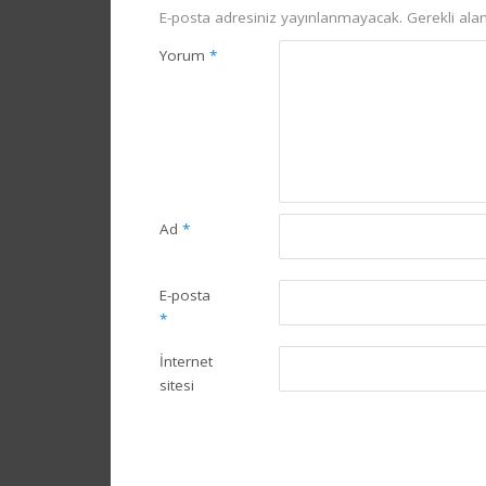
E-posta adresiniz yayınlanmayacak.
Gerekli ala
Yorum
*
Ad
*
E-posta
*
İnternet
sitesi