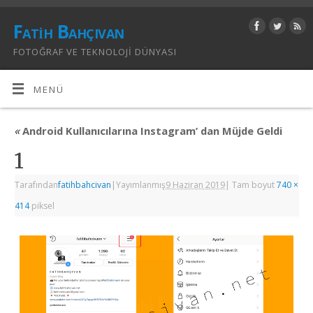
Fatih Bahçıvan
FOTOĞRAF VE TEKNOLOJI DÜNYASI
MENÜ
«
Android Kullanıcılarına Instagram’ dan Müjde Geldi
1
Tarafından
fatihbahcivan
|
Yayımlanmış
9 Haziran 2019
|
Tam boyut
740 ×
414
piksel