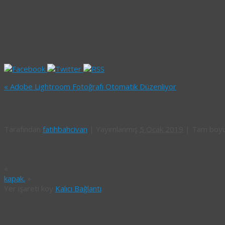
«
Adobe Lightroom Fotoğrafı Otomatik Düzenliyor
1
Tarafından
fatihbahcivan
|
Yayımlanmış
5 Ocak 2019
|
Tam boy
«
kapak.
»
Yer işareti koy
Kalıcı Bağlantı
.
Bir yanıt yazın