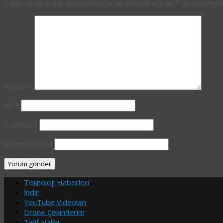
E-posta adresiniz yayınlanmayacak.
Gerekli alanlar
*
ile işaretlen
Yorum
*
Ad
*
E-posta
*
İnternet sitesi
Teknoloji Haberleri
İndir
YouTube Videoları
Drone Çekimlerim
Telif Hakkı