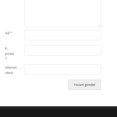
Ad
*
E-
posta
*
İnternet
sitesi