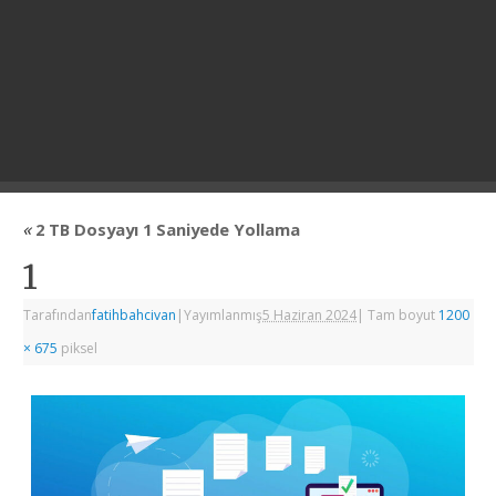
«
2 TB Dosyayı 1 Saniyede Yollama
1
Tarafından
fatihbahcivan
|
Yayımlanmış
5 Haziran 2024
|
Tam boyut
1200
× 675
piksel