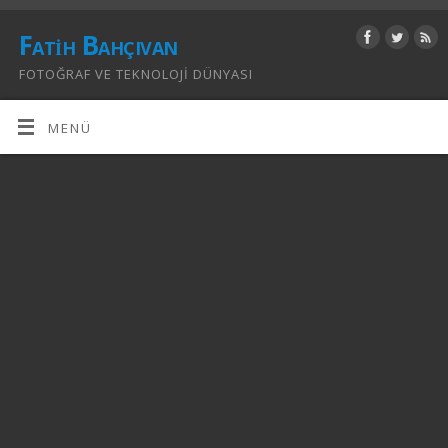
Fatih Bahçıvan
FOTOĞRAF VE TEKNOLOJI DÜNYASI
MENÜ