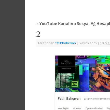
«
YouTube Kanalına Sosyal Ağ Hesapl
2
Tarafından
fatihbahcivan
|
Yayımlanmış
10 Ma