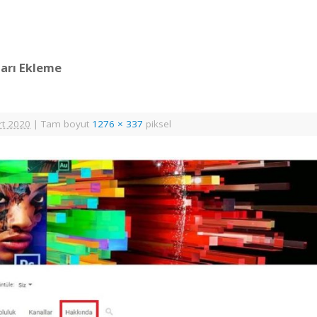
arı Ekleme
rt 2020
|
Tam boyut
1276 × 337
piksel