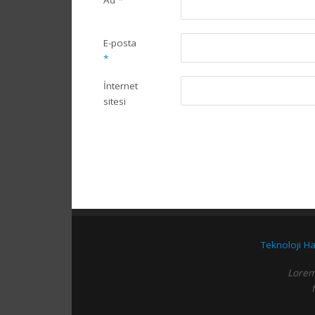
Ad
*
E-posta
*
İnternet
sitesi
Teknoloji Ha
Lorem 