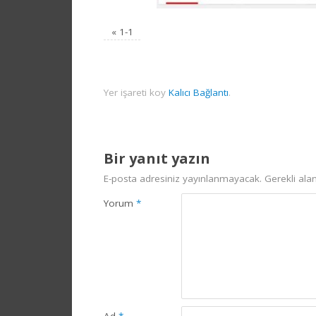
«
1-1
Yer işareti koy
Kalıcı Bağlantı
.
Bir yanıt yazın
E-posta adresiniz yayınlanmayacak.
Gerekli ala
Yorum
*