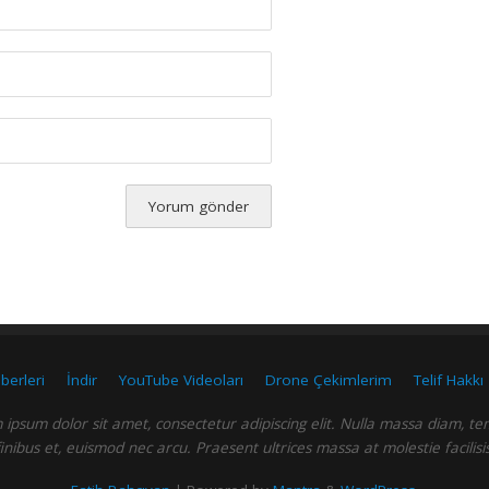
berleri
İndir
YouTube Videoları
Drone Çekimlerim
Telif Hakkı
ipsum dolor sit amet, consectetur adipiscing elit. Nulla massa diam, t
finibus et, euismod nec arcu. Praesent ultrices massa at molestie facilisis