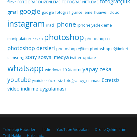
fotoğrafçılık
flickr
FOTOGRAF DUZENLEME
FOTOĞRAF NETLEME
google
gmail
google fotoğraf
güncelleme
huawei
icloud
instagram
iphone
iPad
iphone yedekleme
photoshop
manipulation
photoshop cc
pexels
photoshop dersleri
photoshop eğitim
photoshop eğitimleri
sony
sosyal medya
samsung
twitter
update
whatsapp
yapay zeka
Xiaomi
windows 10
youtube
ücretsiz
ücretsiz fotoğraf uygulaması
youtuber
video indirme uygulaması
Teknoloji Haberleri
İndir
YouTube Videoları
Drone Çekimlerim
Telif Hakkı
Hakkımda