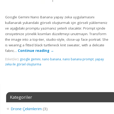
Google Gemini Nano Banana yapay zeka uygulamasını
kullanarak yukarıdaki görseli oluşturmak için görseli yüklemeniz
ve aşağıdaki promptu yazmanız yeterli olacaktır. Prompt içinde
cinsiyetinize yönelik kısımları düzeltmeyi unutmayın. Transform
the image into a top-tier, studio-style, close-up face portrait. She
is wearing a fitted black turtleneck knit sweater, with a delicate
fabric…
Continue reading
→
Etiket(ler):
google gemini
,
nano banana
,
nano banana prompt
,
yapay
zeka ile görsel oluşturma
Kategoriler
Drone Çekimlerim
(3)