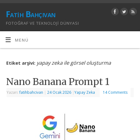
Fatih Bahçıvan
FOTOĞRAF VE TEKNOLOJI DÜNYASI
MENÜ
yapay zeka ile görsel oluşturma
Etiket arşivi:
Nano Banana Prompt 1
Yazarı:
fatihbahcivan
|
24 Ocak 2026
|
Yapay Zeka
14 Comments