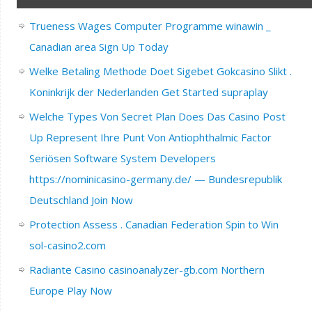
Trueness Wages Computer Programme winawin _
Canadian area Sign Up Today
Welke Betaling Methode Doet Sigebet Gokcasino Slikt .
Koninkrijk der Nederlanden Get Started supraplay
Welche Types Von Secret Plan Does Das Casino Post
Up Represent Ihre Punt Von Antiophthalmic Factor
Seriösen Software System Developers
https://nominicasino-germany.de/ — Bundesrepublik
Deutschland Join Now
Protection Assess . Canadian Federation Spin to Win
sol-casino2.com
Radiante Casino casinoanalyzer-gb.com Northern
Europe Play Now