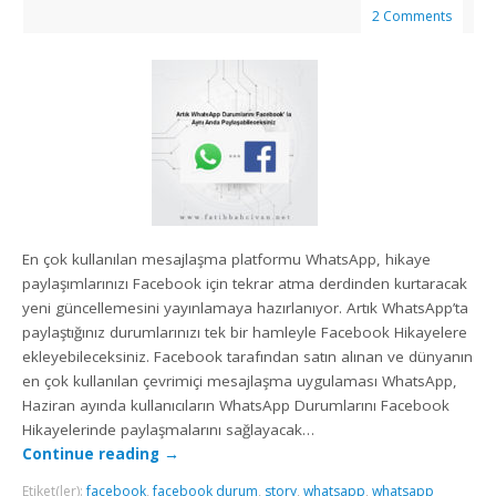
2 Comments
En çok kullanılan mesajlaşma platformu WhatsApp, hikaye
paylaşımlarınızı Facebook için tekrar atma derdinden kurtaracak
yeni güncellemesini yayınlamaya hazırlanıyor. Artık WhatsApp’ta
paylaştığınız durumlarınızı tek bir hamleyle Facebook Hikayelere
ekleyebileceksiniz. Facebook tarafından satın alınan ve dünyanın
en çok kullanılan çevrimiçi mesajlaşma uygulaması WhatsApp,
Haziran ayında kullanıcıların WhatsApp Durumlarını Facebook
Hikayelerinde paylaşmalarını sağlayacak…
Continue reading
→
Etiket(ler):
facebook
,
facebook durum
,
story
,
whatsapp
,
whatsapp