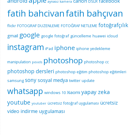
apple
android
canon
facebook
DSLR
aynasız kamera
fatih bahcivan
fatih bahçıvan
fotoğrafçılık
flickr
FOTOGRAF DUZENLEME
FOTOĞRAF NETLEME
google
gmail
google fotoğraf
güncelleme
huawei
icloud
instagram
iphone
iPad
iphone yedekleme
photoshop
manipulation
photoshop cc
pexels
photoshop dersleri
photoshop eğitim
photoshop eğitimleri
sony
sosyal medya
samsung
twitter
update
whatsapp
yapay zeka
Xiaomi
windows 10
youtube
ücretsiz
ücretsiz fotoğraf uygulaması
youtuber
video indirme uygulaması