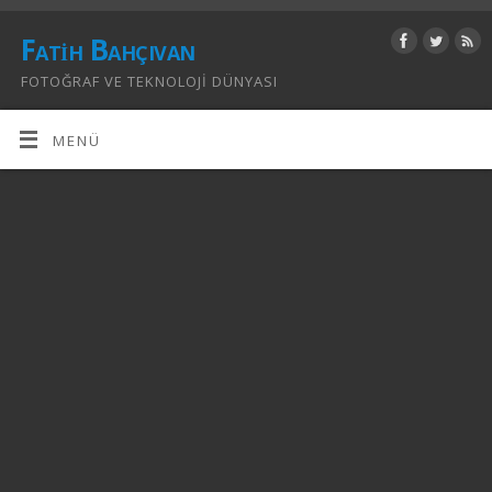
Fatih Bahçıvan
FOTOĞRAF VE TEKNOLOJI DÜNYASI
MENÜ