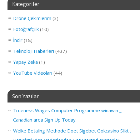
Kategoriler
Drone Çekimlerim
(3)
Fotoğrafçılık
(10)
İndir
(18)
Teknoloji Haberleri
(437)
Yapay Zeka
(1)
YouTube Videoları
(44)
Son Yazılar
Trueness Wages Computer Programme winawin _
Canadian area Sign Up Today
Welke Betaling Methode Doet Sigebet Gokcasino Slikt .
Koninkrijk der Nederlanden Get Started supraplay