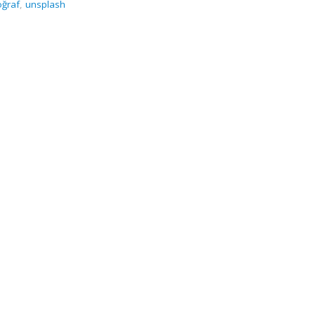
oğraf
,
unsplash