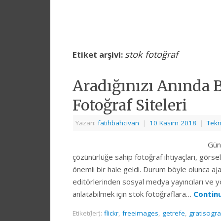
stok fotoğraf
Etiket arşivi:
Aradığınızı Anında B
Fotoğraf Siteleri
Yazarı:
fatihbahcivan
|
10 Kasım 2018
|
Tekn
Günü
çözünürlüğe sahip fotoğraf ihtiyaçları, görsel
önemli bir hale geldi. Durum böyle olunca aja
editörlerinden sosyal medya yayıncıları ve yöne
anlatabilmek için stok fotoğraflara…
Contin
Etiket(ler):
flickr
,
freeimages
,
getrefe
,
gratisogr