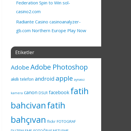
Federation Spin to Win sol-
casino2.com
Radiante Casino casinoanalyzer-
gb.com Northern Europe Play Now
Etiketler
Adobe Photoshop
Adobe
apple
android
akıllı telefon
aynasız
fatih
canon
facebook
DSLR
kamera
bahcivan
fatih
bahçıvan
flickr
FOTOGRAF
DUZENLEME
FOTOĞRAF NETLEME