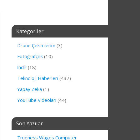
Kategoriler
Drone Çekimlerim
(3)
Fotoğrafçılık
(10)
İndir
(18)
Teknoloji Haberleri
(437)
Yapay Zeka
(1)
YouTube Videoları
(44)
Son Yazılar
Trueness Wages Computer