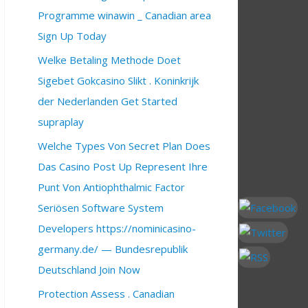
Programme winawin _ Canadian area
Sign Up Today
Welke Betaling Methode Doet
Sigebet Gokcasino Slikt . Koninkrijk
der Nederlanden Get Started
supraplay
Welche Types Von Secret Plan Does
Das Casino Post Up Represent Ihre
Punt Von Antiophthalmic Factor
Seriösen Software System
Developers https://nominicasino-
germany.de/ — Bundesrepublik
Deutschland Join Now
Protection Assess . Canadian