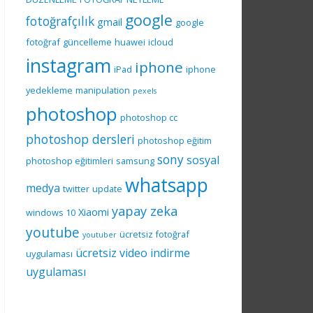
google
fotoğrafçılık
gmail
google
fotoğraf
güncelleme
huawei
icloud
instagram
iphone
iPad
iphone
yedekleme
manipulation
pexels
photoshop
photoshop cc
photoshop dersleri
photoshop eğitim
sony
sosyal
photoshop eğitimleri
samsung
whatsapp
medya
twitter
update
yapay zeka
Xiaomi
windows 10
youtube
ücretsiz fotoğraf
youtuber
ücretsiz video indirme
uygulaması
uygulaması