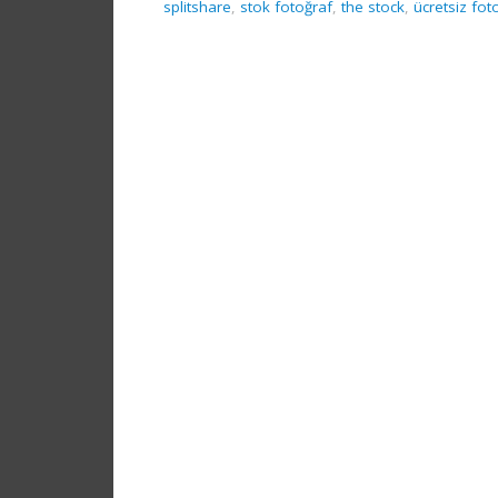
splitshare
,
stok fotoğraf
,
the stock
,
ücretsiz fot