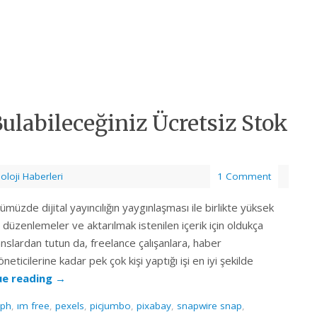
ulabileceğiniz Ücretsiz Stok
oloji Haberleri
1 Comment
müzde dijital yayıncılığın yaygınlaşması ile birlikte yüksek
 düzenlemeler ve aktarılmak istenilen içerik için oldukça
nslardan tutun da, freelance çalışanlara, haber
ticilerine kadar pek çok kişi yaptığı işi en iyi şekilde
ue reading
→
aph
,
ım free
,
pexels
,
picjumbo
,
pixabay
,
snapwire snap
,