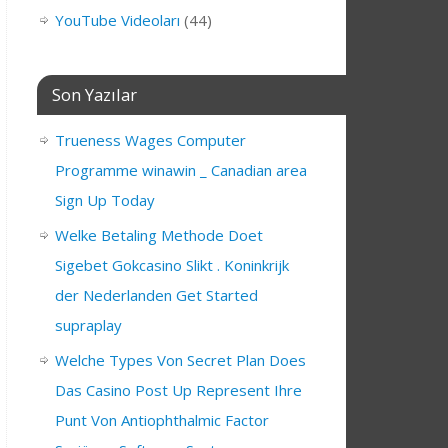
YouTube Videoları
(44)
Son Yazılar
Trueness Wages Computer
Programme winawin _ Canadian area
Sign Up Today
Welke Betaling Methode Doet
Sigebet Gokcasino Slikt . Koninkrijk
der Nederlanden Get Started
supraplay
Welche Types Von Secret Plan Does
Das Casino Post Up Represent Ihre
Punt Von Antiophthalmic Factor