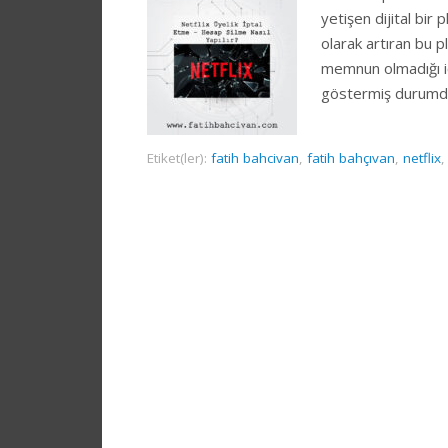
yetişen dijital bir 
olarak artıran bu 
memnun olmadığı içi
göstermiş durumda.
Etiket(ler):
fatih bahcivan
,
fatih bahçıvan
,
netflix