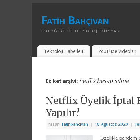
Fatih Bahçıvan
FOTOĞRAF VE TEKNOLOJI DÜNYASI
Teknoloji Haberleri
YouTube Videoları
netflix hesap silme
Etiket arşivi:
Netflix Üyelik İptal
Yapılır?
Yazarı:
fatihbahcivan
|
18 Ağustos 2020
|
Te
Özellikle pandemi 