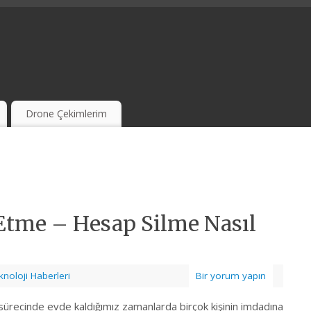
Drone Çekimlerim
 Etme – Hesap Silme Nasıl
knoloji Haberleri
Bir yorum yapın
sürecinde evde kaldığımız zamanlarda birçok kişinin imdadına