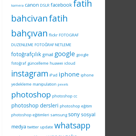
fatih
canon
facebook
DSLR
kamera
bahcivan
fatih
bahçıvan
flickr
FOTOGRAF
DUZENLEME
FOTOĞRAF NETLEME
google
fotoğrafçılık
gmail
google
fotoğraf
güncelleme
huawei
icloud
instagram
iphone
iPad
iphone
yedekleme
manipulation
pexels
photoshop
photoshop cc
photoshop dersleri
photoshop eğitim
sony
sosyal
photoshop eğitimleri
samsung
whatsapp
medya
twitter
update