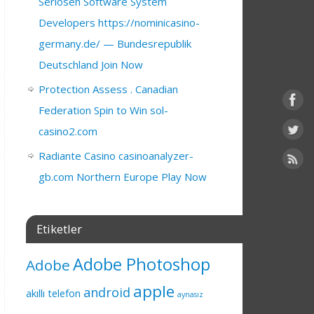
Seriösen Software System
Developers https://nominicasino-
germany.de/ — Bundesrepublik
Deutschland Join Now
Protection Assess . Canadian
Federation Spin to Win sol-
casino2.com
Radiante Casino casinoanalyzer-
gb.com Northern Europe Play Now
Etiketler
Adobe Photoshop
Adobe
apple
android
akıllı telefon
aynasız