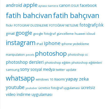
apple
android
canon
facebook
DSLR
aynasız kamera
fatih bahcivan
fatih bahçıvan
fotoğrafçılık
flickr
FOTOGRAF DUZENLEME
FOTOĞRAF NETLEME
google
gmail
google fotoğraf
güncelleme
huawei
icloud
instagram
iphone
iPad
iphone yedekleme
photoshop
manipulation
photoshop cc
pexels
photoshop dersleri
photoshop eğitim
photoshop eğitimleri
sony
sosyal medya
samsung
twitter
update
whatsapp
yapay zeka
Xiaomi
windows 10
youtube
ücretsiz
ücretsiz fotoğraf uygulaması
youtuber
video indirme uygulaması