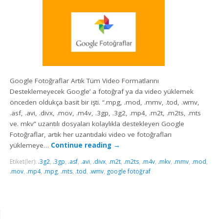
Google Fotoğraflar Artık Tüm Video Formatlarını
Desteklemeyecek Google’ a fotoğraf ya da video yüklemek
önceden oldukça basit bir işti. “.mpg, .mod, .mmv, .tod, .wmv,
.asf, .avi, .divx, .mov, .m4v, .3gp, .3g2, .mp4, .m2t, .m2ts, .mts
ve. mkv” uzantılı dosyaları kolaylıkla destekleyen Google
Fotoğraflar, artık her uzantıdaki video ve fotoğrafları
yüklemeye…
Continue reading
→
Etiket(ler):
.3g2
,
.3gp
,
.asf
,
.avi
,
.divx
,
.m2t
,
.m2ts
,
.m4v
,
.mkv
,
.mmv
,
.mod
,
.mov
,
.mp4
,
.mpg
,
.mts
,
.tod
,
.wmv
,
google fotoğraf