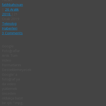
fatihbahcivan
|
26 Aralık
2018
|
21
Ocak 2019
Teknoloji
Haberleri
3 Comments
Google
Fotoğraflar
Artık Tüm
Video
Formatlarını
Desteklemeyecek
Google’ a
fotoğraf ya
da video
yüklemek
önceden
oldukça basit
bir işti. “.mpg,