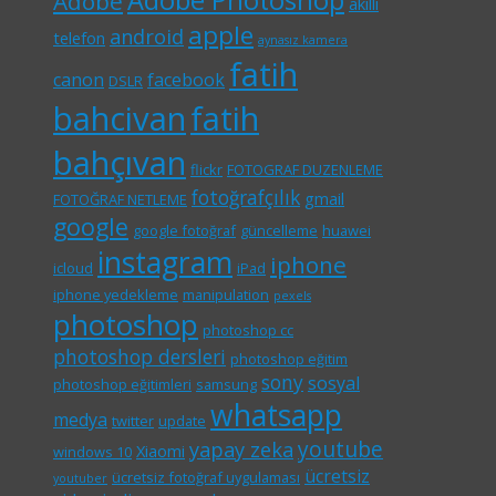
Adobe Photoshop
Adobe
akıllı
apple
android
telefon
aynasız kamera
fatih
canon
facebook
DSLR
bahcivan
fatih
bahçıvan
flickr
FOTOGRAF DUZENLEME
fotoğrafçılık
gmail
FOTOĞRAF NETLEME
google
google fotoğraf
güncelleme
huawei
instagram
iphone
icloud
iPad
iphone yedekleme
manipulation
pexels
photoshop
photoshop cc
photoshop dersleri
photoshop eğitim
sony
sosyal
photoshop eğitimleri
samsung
whatsapp
medya
twitter
update
youtube
yapay zeka
Xiaomi
windows 10
ücretsiz
ücretsiz fotoğraf uygulaması
youtuber