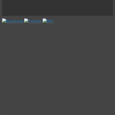
Etiket
arşivi:
.m2ts
Google
Fotoğraflar
Artık
Tüm
Video
Formatlarını
Desteklemeyecek
Yazarı: