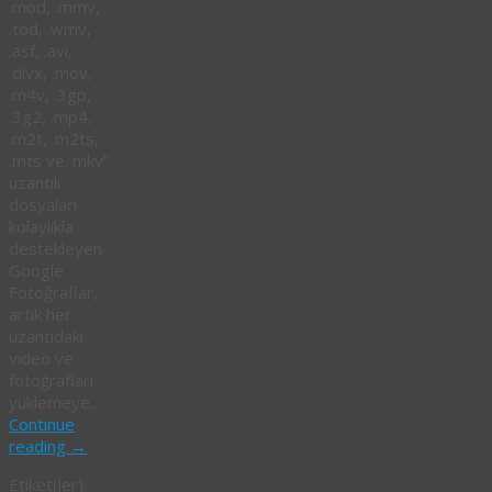
.mod, .mmv,
.tod, .wmv,
.asf, .avi,
.divx, .mov,
.m4v, .3gp,
.3g2, .mp4,
.m2t, .m2ts,
.mts ve. mkv”
uzantılı
dosyaları
kolaylıkla
destekleyen
Google
Fotoğraflar,
artık her
uzantıdaki
video ve
fotoğrafları
yüklemeye…
Continue
reading
→
Etiket(ler):