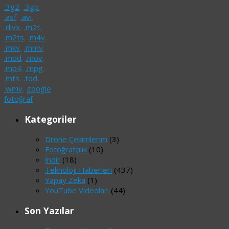
.3g2
,
.3gp
,
.asf
,
.avi
,
.divx
,
.m2t
,
.m2ts
,
.m4v
,
.mkv
,
.mmv
,
.mod
,
.mov
,
.mp4
,
.mpg
,
.mts
,
.tod
,
.wmv
,
google
fotoğraf
Kategoriler
Drone Çekimlerim
(3)
Fotoğrafçılık
(10)
İndir
(18)
Teknoloji Haberleri
(437)
Yapay Zeka
(1)
YouTube Videoları
(44)
Son Yazılar