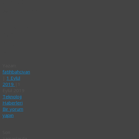
olmadan
whatsapp
İnternetsiz
Whatsapp
Nasıl
Kullanılır?
Yazarı:
fatihbahcivan
|
1 Eylül
2019
|
1
Eylül 2019
Teknoloji
Haberleri
Bir yorum
yapın
Son
zamanlarda