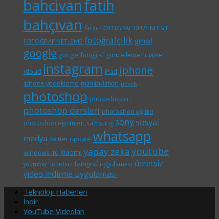
bahcivan
fatih
bahçıvan
flickr
FOTOGRAF DUZENLEME
fotoğrafçılık
gmail
FOTOĞRAF NETLEME
google
google fotoğraf
güncelleme
huawei
instagram
iphone
icloud
iPad
iphone yedekleme
manipulation
pexels
photoshop
photoshop cc
photoshop dersleri
photoshop eğitim
sony
sosyal
photoshop eğitimleri
samsung
whatsapp
medya
twitter
update
youtube
yapay zeka
Xiaomi
windows 10
ücretsiz
ücretsiz fotoğraf uygulaması
youtuber
video indirme uygulaması
Teknoloji Haberleri
İndir
YouTube Videoları