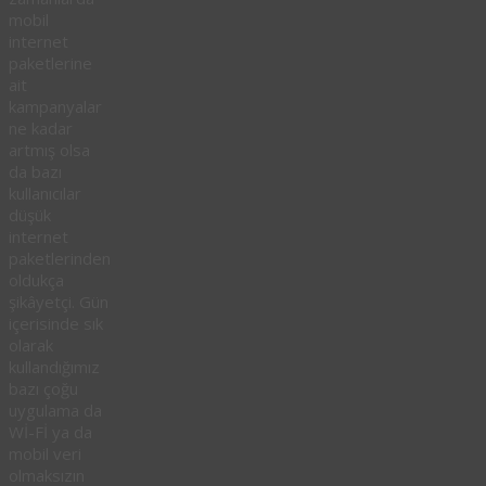
mobil
internet
paketlerine
ait
kampanyalar
ne kadar
artmış olsa
da bazı
kullanıcılar
düşük
internet
paketlerinden
oldukça
şikâyetçi. Gün
içerisinde sık
olarak
kullandığımız
bazı çoğu
uygulama da
Wİ-Fİ ya da
mobil veri
olmaksızın