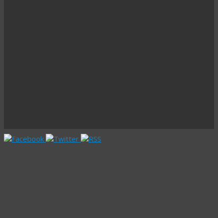
Etiket
arşivi:
internet
bağlantısı