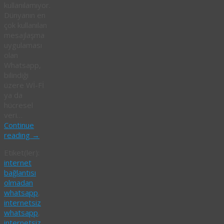
kullanılamıyor.
Dünyanın en
çok kullanılan
mesajlaşma
uygulaması
olan
Whatsapp,
bilindiği
üzere Wİ-Fİ
ya da
hücresel
veri…
Continue
reading
→
Etiket(ler):
internet
bağlantısı
olmadan
whatsapp
,
internetsiz
whatsapp
,
internetsiz