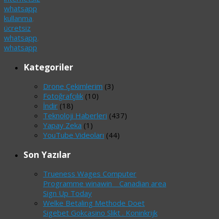
whatsapp
kullanma
,
ücretsiz
whatsapp
,
whatsapp
Kategoriler
Drone Çekimlerim
(3)
Fotoğrafçılık
(10)
İndir
(18)
Teknoloji Haberleri
(437)
Yapay Zeka
(1)
YouTube Videoları
(44)
Son Yazılar
Trueness Wages Computer
Programme winawin _ Canadian area
Sign Up Today
Welke Betaling Methode Doet
Sigebet Gokcasino Slikt . Koninkrijk