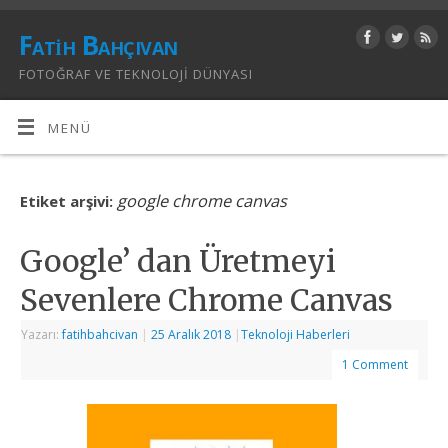
Fatih Bahçıvan
FOTOĞRAF VE TEKNOLOJI DÜNYASI
MENÜ
google chrome canvas
Etiket arşivi:
Google’ dan Üretmeyi
Sevenlere Chrome Canvas
Yazarı:
fatihbahcivan
|
25 Aralık 2018
|
Teknoloji Haberleri
1 Comment