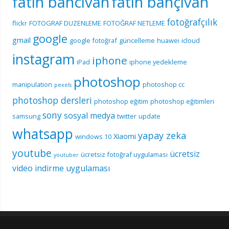
fatih bahcivan
fatih bahçıvan
fotoğrafçılık
flickr
FOTOGRAF DUZENLEME
FOTOĞRAF NETLEME
google
gmail
google fotoğraf
güncelleme
huawei
icloud
instagram
iphone
iPad
iphone yedekleme
photoshop
manipulation
photoshop cc
pexels
photoshop dersleri
photoshop eğitim
photoshop eğitimleri
sony
sosyal medya
samsung
twitter
update
whatsapp
yapay zeka
Xiaomi
windows 10
youtube
ücretsiz
ücretsiz fotoğraf uygulaması
youtuber
video indirme uygulaması