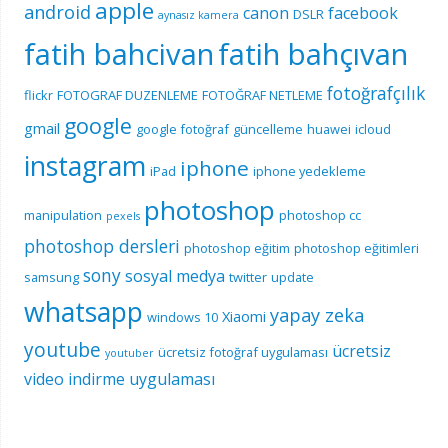
apple
android
canon
facebook
DSLR
aynasız kamera
fatih bahcivan
fatih bahçıvan
fotoğrafçılık
flickr
FOTOGRAF DUZENLEME
FOTOĞRAF NETLEME
google
gmail
google fotoğraf
güncelleme
huawei
icloud
instagram
iphone
iPad
iphone yedekleme
photoshop
manipulation
photoshop cc
pexels
photoshop dersleri
photoshop eğitim
photoshop eğitimleri
sony
sosyal medya
samsung
twitter
update
whatsapp
yapay zeka
Xiaomi
windows 10
youtube
ücretsiz
ücretsiz fotoğraf uygulaması
youtuber
video indirme uygulaması