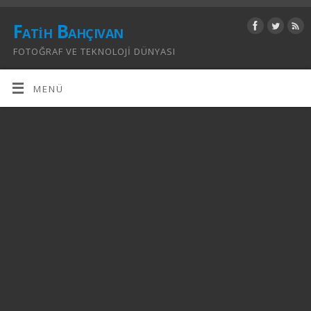
Fatih Bahçıvan
FOTOĞRAF VE TEKNOLOJI DÜNYASI
MENÜ