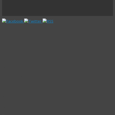
Etiket
arşivi:
ekran
videosu
Apple
Cihazlarda
Ekran
Videosu
Nasıl
Çekilir?