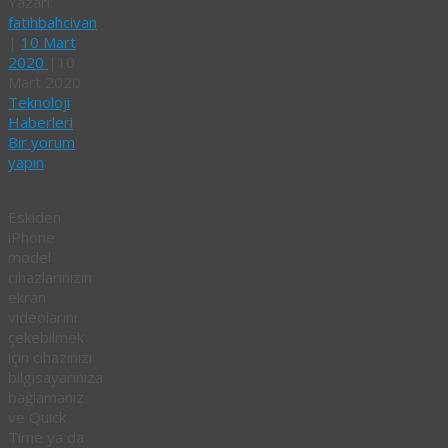
Yazarı:
fatihbahcivan
|
10 Mart
2020
|
10
Mart 2020
Teknoloji
Haberleri
Bir yorum
yapın
Eskiden
iPhone
model
cihazlarınızın
ekran
videolarını
çekebilmek
için cihazınızı
bilgisayarınıza
bağlamanız
ve Quick
Time ya da