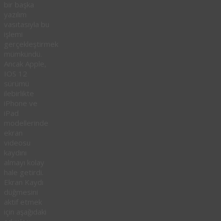
bir başka
yazılım
vasıtasıyla bu
işlemi
gerçekleştirmek
mümkündü.
Ancak Apple,
IOS 12
sürümü
ilebirlikte
iPhone ve
iPad
modellerinde
ekran
videosu
kaydını
almayı kolay
hale getirdi.
Ekran Kaydı
düğmesini
aktif etmek
için aşağıdaki