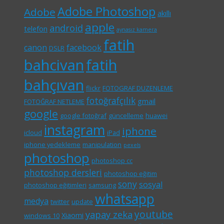
Adobe Photoshop
Adobe
akıllı
apple
android
telefon
aynasız kamera
fatih
canon
facebook
DSLR
bahcivan
fatih
bahçıvan
flickr
FOTOGRAF DUZENLEME
fotoğrafçılık
gmail
FOTOĞRAF NETLEME
google
google fotoğraf
güncelleme
huawei
instagram
iphone
icloud
iPad
iphone yedekleme
manipulation
pexels
photoshop
photoshop cc
photoshop dersleri
photoshop eğitim
sony
sosyal
photoshop eğitimleri
samsung
whatsapp
medya
twitter
update
youtube
yapay zeka
Xiaomi
windows 10