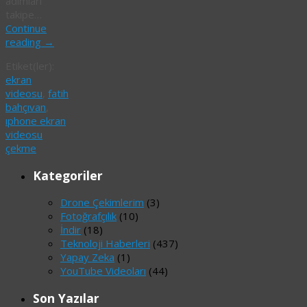
adımları
takipe…
Continue
reading
→
Etiket(ler):
ekran
videosu
,
fatih
bahçıvan
,
ıphone ekran
videosu
çekme
Kategoriler
Drone Çekimlerim
(3)
Fotoğrafçılık
(10)
İndir
(18)
Teknoloji Haberleri
(437)
Yapay Zeka
(1)
YouTube Videoları
(44)
Son Yazılar