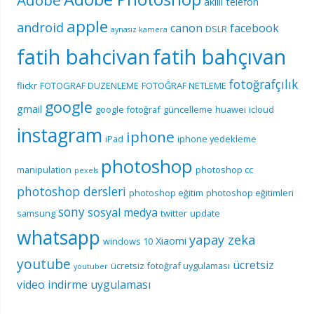
akıllı telefon
apple
android
canon
facebook
DSLR
aynasız kamera
fatih bahcivan
fatih bahçıvan
fotoğrafçılık
flickr
FOTOGRAF DUZENLEME
FOTOĞRAF NETLEME
google
gmail
google fotoğraf
güncelleme
huawei
icloud
instagram
iphone
iPad
iphone yedekleme
photoshop
manipulation
photoshop cc
pexels
photoshop dersleri
photoshop eğitim
photoshop eğitimleri
sony
sosyal medya
samsung
twitter
update
whatsapp
yapay zeka
Xiaomi
windows 10
youtube
ücretsiz
ücretsiz fotoğraf uygulaması
youtuber
video indirme uygulaması