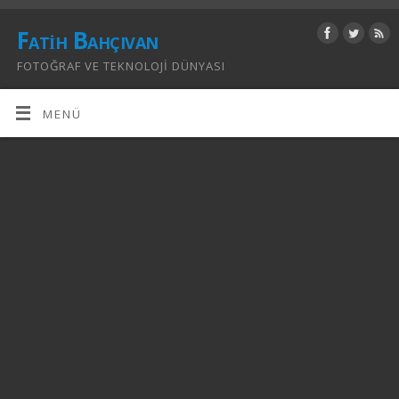
Fatih Bahçıvan
FOTOĞRAF VE TEKNOLOJI DÜNYASI
MENÜ