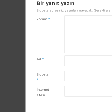
Bir yanıt yazın
E-posta adresiniz yayınlanmayacak.
Gerekli ala
Yorum
*
Ad
*
E-posta
*
İnternet
sitesi