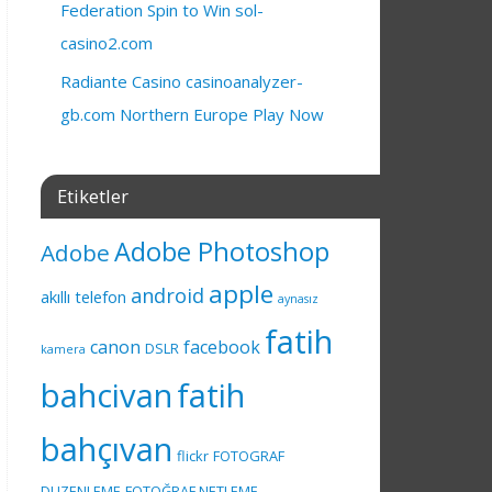
Federation Spin to Win sol-
casino2.com
Radiante Casino casinoanalyzer-
gb.com Northern Europe Play Now
Etiketler
Adobe Photoshop
Adobe
apple
android
akıllı telefon
aynasız
fatih
canon
facebook
DSLR
kamera
bahcivan
fatih
bahçıvan
flickr
FOTOGRAF
DUZENLEME
FOTOĞRAF NETLEME