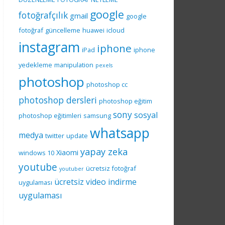
google
fotoğrafçılık
gmail
google
fotoğraf
güncelleme
huawei
icloud
instagram
iphone
iPad
iphone
yedekleme
manipulation
pexels
photoshop
photoshop cc
photoshop dersleri
photoshop eğitim
sony
sosyal
photoshop eğitimleri
samsung
whatsapp
medya
twitter
update
yapay zeka
Xiaomi
windows 10
youtube
ücretsiz fotoğraf
youtuber
ücretsiz video indirme
uygulaması
uygulaması