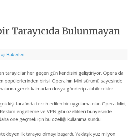
bir Tarayıcıda Bulunmayan
oji Haberleri
ran tarayıcılar her geçen gün kendisini geliştiriyor. Opera da
a en popülerlerinden birisi. Opera’nın Mini sürümü sayesinde
lamalarına gerek kalmadan dosya gönderip alabilecekler.
irçok kişi tarafında tercih edilen bir uygulama olan Opera Mini,
ıktı. Reklam engelleme ve VPN gibi özellikleri bünyesinde
daha öne geçmek için bu özelliği kullanıma sundu.
ekleyen ilk tarayıcı olmayı başardı. Yaklaşık yüz milyon