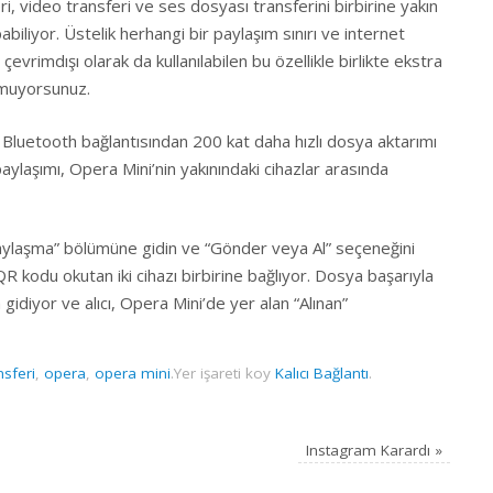
ri, video transferi ve ses dosyası transferini birbirine yakın
pabiliyor. Üstelik herhangi bir paylaşım sınırı ve internet
çevrimdışı olarak da kullanılabilen bu özellikle birlikte ekstra
ymuyorsunuz.
 Bluetooth bağlantısından 200 kat daha hızlı dosya aktarımı
ylaşımı, Opera Mini’nin yakınındaki cihazlar arasında
ylaşma” bölümüne gidin ve “Gönder veya Al” seçeneğini
R kodu okutan iki cihazı birbirine bağlıyor. Dosya başarıyla
 gidiyor ve alıcı, Opera Mini’de yer alan “Alınan”
nsferi
,
opera
,
opera mini
.
Yer işareti koy
Kalıcı Bağlantı
.
Instagram Karardı
»