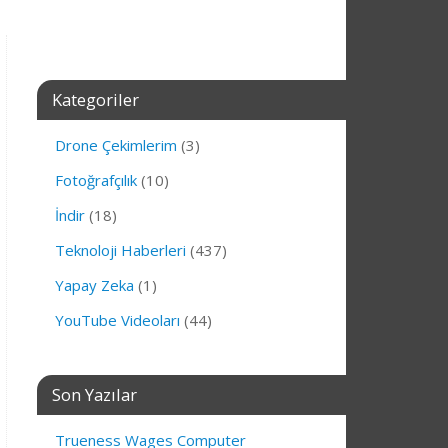
Kategoriler
Drone Çekimlerim
(3)
Fotoğrafçılık
(10)
İndir
(18)
Teknoloji Haberleri
(437)
Yapay Zeka
(1)
YouTube Videoları
(44)
Son Yazılar
Trueness Wages Computer