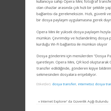
kullanıcıya sahip Opera Mini; fotoğraf transfe
olan cihazlar arasında çok hızlı bir şekilde ya
bağlantısı da gerekmeksizin. Hızlı, güvenli ve 
bir dosya paylaşım uygulamasına gerek du
Opera Mini ile yüksek dosya paylaşım hızıyla
mümkün. Çevrimdışı ve hızlandırılmış dosya pa
kurduğu Wi-Fi bağlantısı ile mümkün oluyor
Dosya gönderimi için menülerden “Dosya Pa
işaretleyin. Opera Mini, QR kod oluşturarak Q
transfer edildiğinde, gönderen kişiye bildirim
sekmesinden dosyalara erişebiliyor.
Etiket(ler):
dosya transferi
,
internetsiz dosya tra
«
Internet Explorer’ da Güvenlik Açığı Bulundu