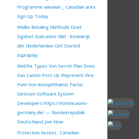
Programme winawin _ Canadian area
Sign Up Today
Welke Betaling Methode Doet
Sigebet Gokcasino Slikt . Koninkrijk
der Nederlanden Get Started
supraplay
Welche Types Von Secret Plan Does
Das Casino Post Up Represent Ihre
Punt Von Antiophthalmic Factor
Seriösen Software System
Developers https://nominicasino-
germany.de/ — Bundesrepublik
Deutschland Join Now
Protection Assess . Canadian