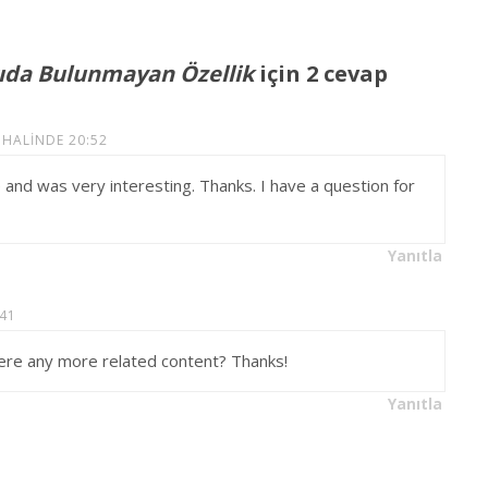
cıda Bulunmayan Özellik
için 2 cevap
 HALINDE 20:52
and was very interesting. Thanks. I have a question for
Yanıtla
:41
there any more related content? Thanks!
Yanıtla