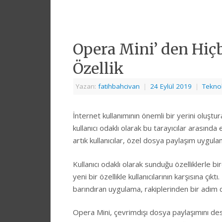
Opera Mini’ den Hiç
Özellik
Yazarı:
fatihbahcivan
|
24 Eylül 2019
|
Teknol
İnternet kullanımının önemli bir yerini oluştu
kullanıcı odaklı olarak bu tarayıcılar arasınd
artık kullanıcılar, özel dosya paylaşım uygu
Kullanıcı odaklı olarak sunduğu özelliklerle b
yeni bir özellikle kullanıcılarının karşısına ç
barındıran uygulama, rakiplerinden bir adım 
Opera Mini, çevrimdışı dosya paylaşımını dest