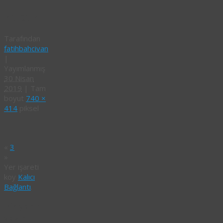
kapak
Tarafından
fatihbahcivan
|
Yayımlanmış
30 Nisan
2019
|
Tam
boyut
740 ×
414
piksel
«
3
»
Yer işareti
koy
Kalıcı
Bağlantı
.
Bir yanıt
yazın