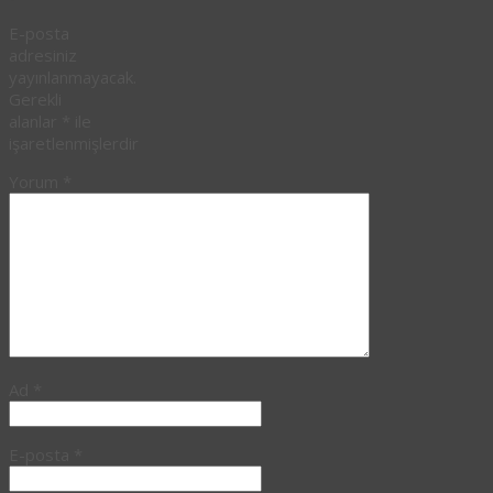
E-posta
adresiniz
yayınlanmayacak.
Gerekli
alanlar
*
ile
işaretlenmişlerdir
Yorum
*
Ad
*
E-posta
*