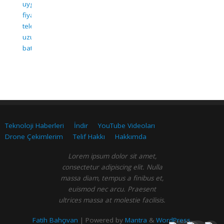
uygun
fiyatlı
telefon
,
uzun
batarya
Teknoloji Haberleri
İndir
YouTube Videoları
Drone Çekimlerim
Telif Hakkı
Hakkımda
Lorem ipsum dolor sit amet,
consectetur adipiscing elit. Nulla
massa diam, tempus a finibus et,
euismod nec arcu. Praesent
ultrices massa at molestie facilisis.
Fatih Bahçıvan
| Powered by
Mantra
&
WordPress.