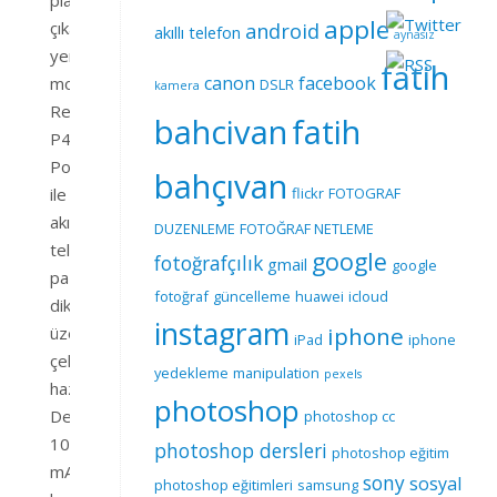
apple
çıkaran
android
akıllı telefon
aynasız
yeni
fatih
canon
facebook
modeli
DSLR
kamera
Realme
bahcivan
fatih
P4
Power
bahçıvan
ile
flickr
FOTOGRAF
akıllı
DUZENLEME
FOTOĞRAF NETLEME
telefon
google
fotoğrafçılık
gmail
google
pazarında
fotoğraf
güncelleme
huawei
icloud
dikkatleri
instagram
iphone
üzerine
iPad
iphone
çekmeye
yedekleme
manipulation
pexels
hazırlanıyor.
photoshop
Dev
photoshop cc
10.000
photoshop dersleri
photoshop eğitim
mAh
sony
sosyal
photoshop eğitimleri
samsung