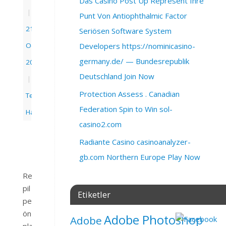
Das Casino Post Up Represent Ihre
|
Punt Von Antiophthalmic Factor
21
Seriösen Software System
Ocak
Developers https://nominicasino-
germany.de/ — Bundesrepublik
2026
Deutschland Join Now
|
Protection Assess . Canadian
Teknoloji
Federation Spin to Win sol-
Haberleri
casino2.com
Radiante Casino casinoanalyzer-
ments
gb.com Northern Europe Play Now
Realme,
pil
Etiketler
performansını
ön
Adobe Photoshop
Adobe
plana