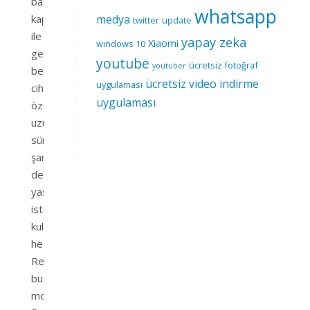
batarya
whatsapp
kapasitesi
medya
twitter
update
ile
yapay zeka
Xiaomi
windows 10
gelmesi
youtube
ücretsiz fotoğraf
youtuber
beklenen
ücretsiz video indirme
uygulaması
cihaz,
uygulaması
özellikle
uzun
süre
şarj
derdi
yaşamak
istemeyen
kullanıcıları
hedefliyor.
Realme,
bu
modeliyle