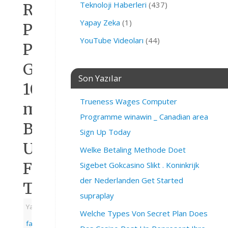
Teknoloji Haberleri
(437)
Realme
Yapay Zeka
(1)
P4
YouTube Videoları
(44)
Power
Geliyor:
Son Yazılar
10.000
Trueness Wages Computer
mAh
Programme winawin _ Canadian area
Bataryalı
Sign Up Today
Uygun
Welke Betaling Methode Doet
Fiyatlı
Sigebet Gokcasino Slikt . Koninkrijk
der Nederlanden Get Started
Telefon
supraplay
Yazarı:
Welche Types Von Secret Plan Does
fatihbahcivan