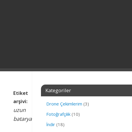
Kategoriler
Etiket
arşivi:
Drone Çekimlerim
(3)
uzun
Fotoğrafçılık
(10)
batarya
İndir
(18)