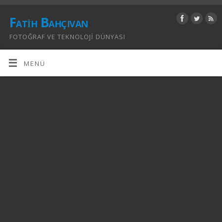
Fatih Bahçıvan
FOTOĞRAF VE TEKNOLOJI DÜNYASI
MENÜ