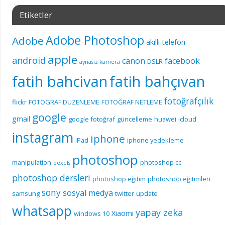
Etiketler
Adobe Photoshop
Adobe
akıllı telefon
apple
android
canon
facebook
DSLR
aynasız kamera
fatih bahcivan
fatih bahçıvan
fotoğrafçılık
flickr
FOTOGRAF DUZENLEME
FOTOĞRAF NETLEME
google
gmail
google fotoğraf
güncelleme
huawei
icloud
instagram
iphone
iPad
iphone yedekleme
photoshop
manipulation
photoshop cc
pexels
photoshop dersleri
photoshop eğitim
photoshop eğitimleri
sony
sosyal medya
samsung
twitter
update
whatsapp
yapay zeka
Xiaomi
windows 10