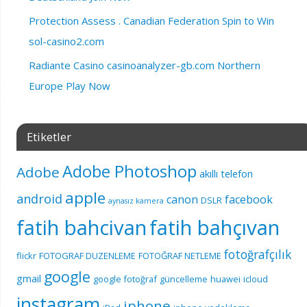
Protection Assess . Canadian Federation Spin to Win
sol-casino2.com
Radiante Casino casinoanalyzer-gb.com Northern
Europe Play Now
Etiketler
Adobe Photoshop
Adobe
akıllı telefon
apple
android
canon
facebook
DSLR
aynasız kamera
fatih bahcivan
fatih bahçıvan
fotoğrafçılık
flickr
FOTOGRAF DUZENLEME
FOTOĞRAF NETLEME
google
gmail
google fotoğraf
güncelleme
huawei
icloud
instagram
iphone