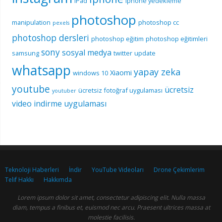
iPad
iphone yedekleme
photoshop
manipulation
photoshop cc
pexels
photoshop dersleri
photoshop eğitim
photoshop eğitimleri
sony
sosyal medya
samsung
twitter
update
whatsapp
yapay zeka
Xiaomi
windows 10
youtube
ücretsiz
ücretsiz fotoğraf uygulaması
youtuber
video indirme uygulaması
Teknoloji Haberleri
İndir
YouTube Videoları
Drone Çekimlerim
Telif Hakkı
Hakkımda
Lorem ipsum dolor sit amet, consectetur adipiscing elit. Nulla massa
diam, tempus a finibus et, euismod nec arcu. Praesent ultrices massa at
molestie facilisis.