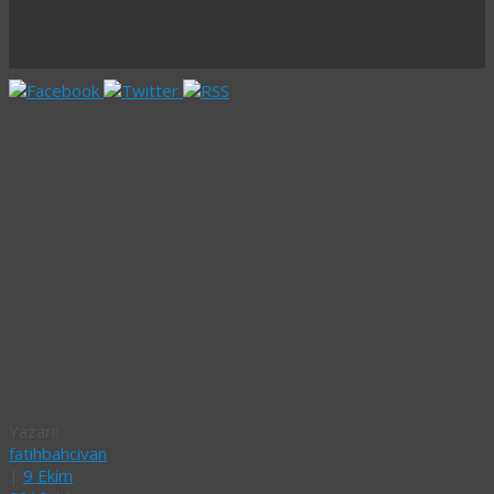
Etiket
arşivi:
stalk
Instagram
Hikayelerini
Gizlice
Nasıl
İzlerim?
Yazarı:
fatihbahcivan
|
9 Ekim