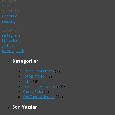
kalmıyor.
Stories
Watch, bir…
Continue
reading
→
Etiket(ler):
instagram
hikayelerini
gizlice
izleme
,
stalk
Kategoriler
Drone Çekimlerim
(3)
Fotoğrafçılık
(10)
İndir
(18)
Teknoloji Haberleri
(437)
Yapay Zeka
(1)
YouTube Videoları
(44)
Son Yazılar