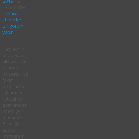
2019
|
9
Ekim 2019
Teknoloji
Haberleri
Bir yorum
yapın
Başkasının
Instagram
hikayelerine
bakmak
istiyorsunuz
fakat
profilinizin
izlenenler
listesinde
görünmesini
istemiyor
musunuz?
Bilindiği
üzere
Instagram