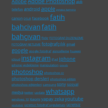
Adobe Photoshop
Adobe
akıllı
apple
android
telefon
aynasız kamera
fatih
canon
facebook
DSLR
bahcivan
fatih
bahçıvan
flickr
FOTOGRAF DUZENLEME
fotoğrafçılık
gmail
FOTOĞRAF NETLEME
google
google fotoğraf
güncelleme
huawei
instagram
iphone
icloud
iPad
iphone yedekleme
manipulation
pexels
photoshop
photoshop cc
photoshop dersleri
photoshop eğitim
sony
sosyal
photoshop eğitimleri
samsung
whatsapp
medya
twitter
update
youtube
yapay zeka
Xiaomi
windows 10
ücretsiz
ücretsiz fotoğraf uygulaması
youtuber