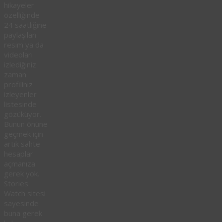
hikayeler
özelliğinde
24 saatliğine
paylaşılan
resim ya da
videoları
izlediğiniz
zaman
profiliniz
izleyenler
listesinde
gözüküyor.
Bunun önüne
geçmek için
artık sahte
hesaplar
açmanıza
gerek yok.
Stories
Watch sitesi
sayesinde
buna gerek