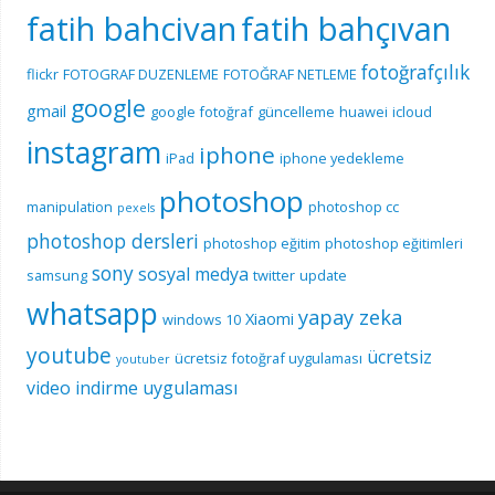
fatih bahcivan
fatih bahçıvan
fotoğrafçılık
flickr
FOTOGRAF DUZENLEME
FOTOĞRAF NETLEME
google
gmail
google fotoğraf
güncelleme
huawei
icloud
instagram
iphone
iPad
iphone yedekleme
photoshop
manipulation
photoshop cc
pexels
photoshop dersleri
photoshop eğitim
photoshop eğitimleri
sony
sosyal medya
samsung
twitter
update
whatsapp
yapay zeka
Xiaomi
windows 10
youtube
ücretsiz
ücretsiz fotoğraf uygulaması
youtuber
video indirme uygulaması