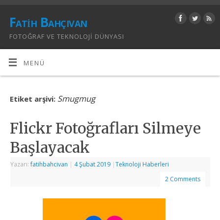
Fatih Bahçıvan
FOTOĞRAF VE TEKNOLOJI DÜNYASI
MENÜ
Smugmug
Etiket arşivi:
Flickr Fotoğrafları Silmeye
Başlayacak
Yazarı:
fatihbahcivan
|
4 Şubat 2019
|
Teknoloji Haberleri
2 Comments