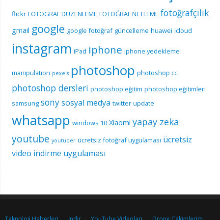
fotoğrafçılık
flickr
FOTOGRAF DUZENLEME
FOTOĞRAF NETLEME
google
gmail
google fotoğraf
güncelleme
huawei
icloud
instagram
iphone
iPad
iphone yedekleme
photoshop
manipulation
photoshop cc
pexels
photoshop dersleri
photoshop eğitim
photoshop eğitimleri
sony
sosyal medya
samsung
twitter
update
whatsapp
yapay zeka
Xiaomi
windows 10
youtube
ücretsiz
ücretsiz fotoğraf uygulaması
youtuber
video indirme uygulaması
Teknoloji Haberleri
İndir
YouTube Videoları
Drone Çekimlerim