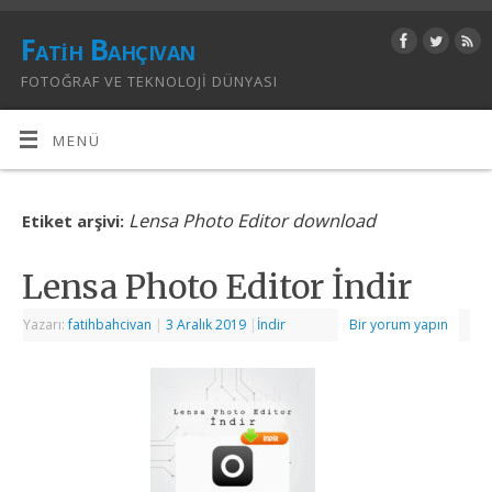
Fatih Bahçıvan
FOTOĞRAF VE TEKNOLOJI DÜNYASI
MENÜ
Lensa Photo Editor download
Etiket arşivi:
Lensa Photo Editor İndir
Yazarı:
fatihbahcivan
|
3 Aralık 2019
|
İndir
Bir yorum yapın