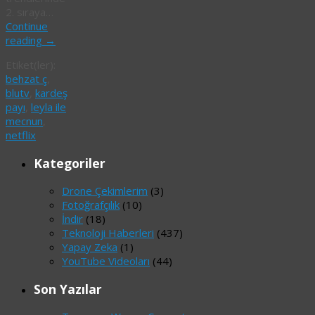
2. sıraya…
Continue
reading
→
Etiket(ler):
behzat ç
,
blutv
,
kardeş
payı
,
leyla ile
mecnun
,
netflix
Kategoriler
Drone Çekimlerim
(3)
Fotoğrafçılık
(10)
İndir
(18)
Teknoloji Haberleri
(437)
Yapay Zeka
(1)
YouTube Videoları
(44)
Son Yazılar