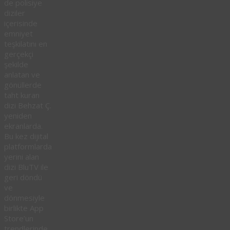
de polisiye
diziler
içerisinde
emniyet
teşkilatını en
gerçekçi
şekilde
anlatan ve
gönüllerde
taht kuran
dizi Behzat Ç.
yeniden
ekranlarda.
Bu kez dijital
platformlarda
yerini alan
dizi BluTV ile
geri döndü
ve
dönmesiyle
birlikte App
Store’un
trendlerinde