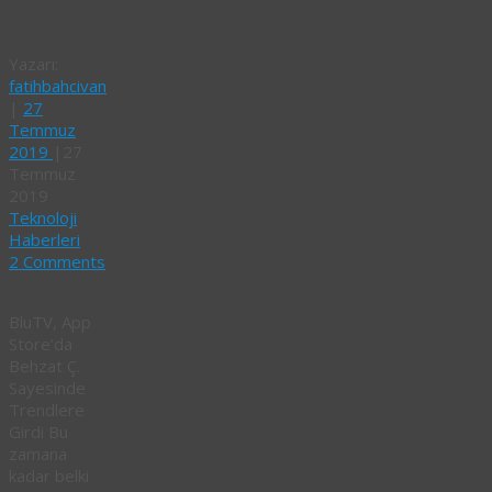
Girdi
Yazarı:
fatihbahcivan
|
27
Temmuz
2019
|
27
Temmuz
2019
Teknoloji
Haberleri
2 Comments
BluTV, App
Store’da
Behzat Ç.
Sayesinde
Trendlere
Girdi Bu
zamana
kadar belki