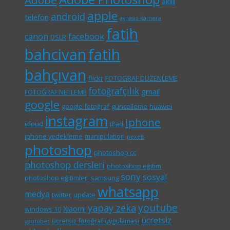
Adobe
akıllı
apple
android
telefon
aynasız kamera
fatih
canon
facebook
DSLR
bahcivan
fatih
bahçıvan
flickr
FOTOGRAF DUZENLEME
fotoğrafçılık
gmail
FOTOĞRAF NETLEME
google
google fotoğraf
güncelleme
huawei
instagram
iphone
icloud
iPad
iphone yedekleme
manipulation
pexels
photoshop
photoshop cc
photoshop dersleri
photoshop eğitim
sony
sosyal
photoshop eğitimleri
samsung
whatsapp
medya
twitter
update
youtube
yapay zeka
Xiaomi
windows 10
ücretsiz
ücretsiz fotoğraf uygulaması
youtuber