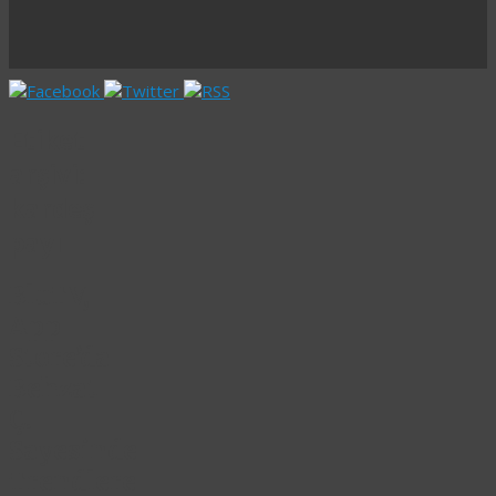
Etiket
arşivi:
kardeş
payı
BluTV,
App
Store’da
Behzat
Ç.
Sayesinde
Trendlere