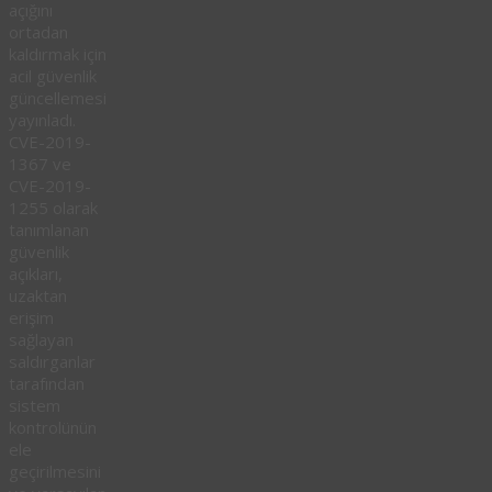
açığını
ortadan
kaldırmak için
acil güvenlik
güncellemesi
yayınladı.
CVE-2019-
1367 ve
CVE-2019-
1255 olarak
tanımlanan
güvenlik
açıkları,
uzaktan
erişim
sağlayan
saldırganlar
tarafından
sistem
kontrolünün
ele
geçirilmesini