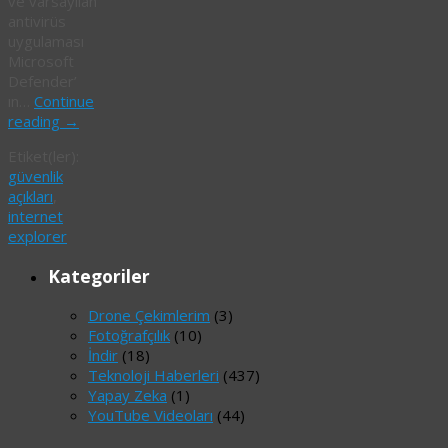
ve varsayılan
antivirüs
uygulaması
Microsoft
Defender’
ın…
Continue
reading
→
Etiket(ler):
güvenlik
açıkları
,
internet
explorer
Kategoriler
Drone Çekimlerim
(3)
Fotoğrafçılık
(10)
İndir
(18)
Teknoloji Haberleri
(437)
Yapay Zeka
(1)
YouTube Videoları
(44)