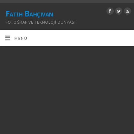
Fatih Bahçıvan
FOTOĞRAF VE TEKNOLOJI DÜNYASI
MENÜ