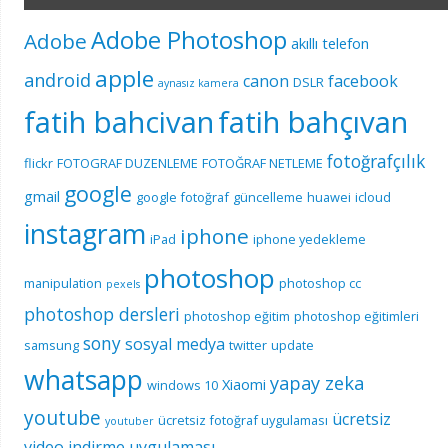
Adobe Photoshop
Adobe
akıllı telefon
apple
android
canon
facebook
DSLR
aynasız kamera
fatih bahcivan
fatih bahçıvan
fotoğrafçılık
flickr
FOTOGRAF DUZENLEME
FOTOĞRAF NETLEME
google
gmail
google fotoğraf
güncelleme
huawei
icloud
instagram
iphone
iPad
iphone yedekleme
photoshop
manipulation
photoshop cc
pexels
photoshop dersleri
photoshop eğitim
photoshop eğitimleri
sony
sosyal medya
samsung
twitter
update
whatsapp
yapay zeka
Xiaomi
windows 10
youtube
ücretsiz
ücretsiz fotoğraf uygulaması
youtuber
video indirme uygulaması