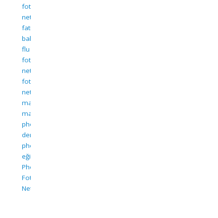
fotoğraf
netleştirme
,
fatih
bahçıvan
,
flu
fotoğraf
netleştirme
,
fotoğraf
netleştirme
,
manipulasyon
,
manipulation
,
photoshop
dersleri
,
photoshop
eğitim
,
Photoshop
Fotoğraf
Netleme