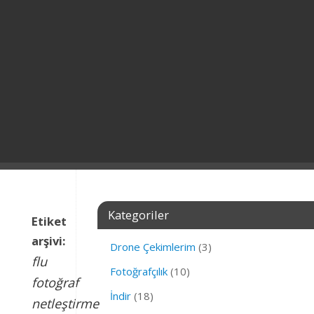
Kategoriler
Etiket
arşivi:
Drone Çekimlerim
(3)
flu
Fotoğrafçılık
(10)
fotoğraf
İndir
(18)
netleştirme