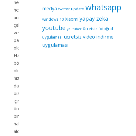
neredeyse
whatsapp
medya
twitter
update
her
anımızı
yapay zeka
Xiaomi
windows 10
çeker
youtube
ücretsiz fotoğraf
youtuber
ve
ücretsiz video indirme
uygulaması
paylaşır
uygulaması
olduk.
Hal
böyle
olunca
hız
da
bizim
için
önemli
bir
hal
aldı.