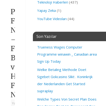
Teknoloji Haberleri
(437)
Photoshop
Yapay Zeka
(1)
Fotoğraf
YouTube Videoları
(44)
Netleme
Son Yazılar
–
Flu,
Trueness Wages Computer
Programme winawin _ Canadian area
Bulanık
Sign Up Today
ve
Welke Betaling Methode Doet
Hareketli
Sigebet Gokcasino Slikt . Koninkrijk
Fotoğrafı
der Nederlanden Get Started
supraplay
Netleştirme
Welche Types Von Secret Plan Does
Yazarı: