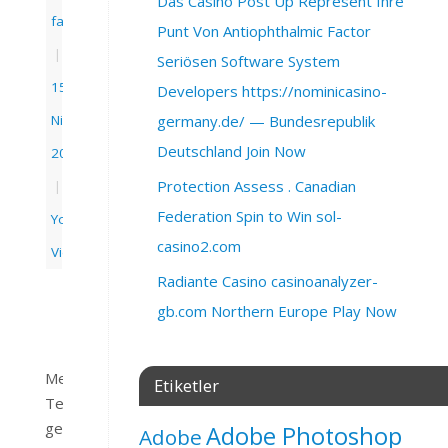
Das Casino Post Up Represent Ihre
fatihbahcivan
Punt Von Antiophthalmic Factor
|
Seriösen Software System
15
Developers https://nominicasino-
Nisan
germany.de/ — Bundesrepublik
Deutschland Join Now
2020
Protection Assess . Canadian
|
Federation Spin to Win sol-
YouTube
casino2.com
Videoları
Radiante Casino casinoanalyzer-
gb.com Northern Europe Play Now
ments
Merhabalar,
Etiketler
Teknolojinin
gelişmesiyle
Adobe Photoshop
Adobe