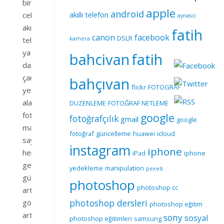
birlikte
apple
android
akıllı telefon
cebimizdeki
aynasız
akıllı
fatih
canon
facebook
DSLR
telefonların
kamera
ya
bahcivan
fatih
da
çantamızda
bahçıvan
flickr
FOTOGRAF
yer
alan
DUZENLEME
FOTOĞRAF NETLEME
fotoğraf
google
fotoğrafçılık
gmail
google
makinelerinin
fotoğraf
güncelleme
huawei
icloud
sayısı
instagram
iphone
her
iPad
iphone
geçen
yedekleme
manipulation
pexels
gün
photoshop
photoshop cc
artış
gösteriyor.
photoshop dersleri
photoshop eğitim
artık
sony
sosyal
photoshop eğitimleri
samsung