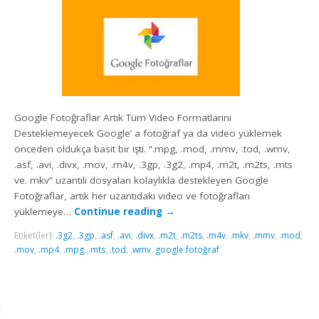
Google Fotoğraflar Artık Tüm Video Formatlarını
Desteklemeyecek Google’ a fotoğraf ya da video yüklemek
önceden oldukça basit bir işti. “.mpg, .mod, .mmv, .tod, .wmv,
.asf, .avi, .divx, .mov, .m4v, .3gp, .3g2, .mp4, .m2t, .m2ts, .mts
ve. mkv” uzantılı dosyaları kolaylıkla destekleyen Google
Fotoğraflar, artık her uzantıdaki video ve fotoğrafları
yüklemeye…
Continue reading
→
Etiket(ler):
.3g2
,
.3gp
,
.asf
,
.avi
,
.divx
,
.m2t
,
.m2ts
,
.m4v
,
.mkv
,
.mmv
,
.mod
,
.mov
,
.mp4
,
.mpg
,
.mts
,
.tod
,
.wmv
,
google fotoğraf