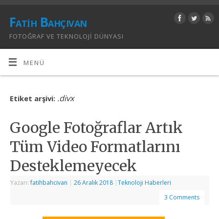
Fatih Bahçıvan
FOTOĞRAF VE TEKNOLOJI DÜNYASI
MENÜ
.divx
Etiket arşivi:
Google Fotoğraflar Artık
Tüm Video Formatlarını
Desteklemeyecek
Yazarı:
fatihbahcivan
|
26 Aralık 2018
|
Teknoloji Haberleri
3 Comments