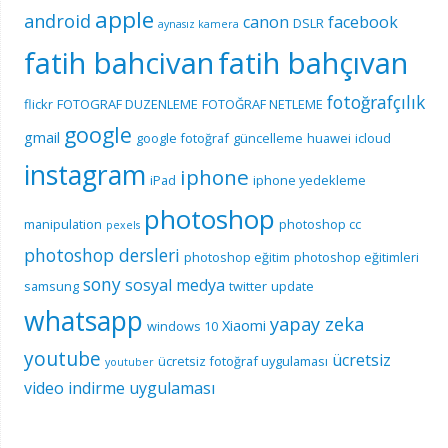
apple
android
canon
facebook
DSLR
aynasız kamera
fatih bahcivan
fatih bahçıvan
fotoğrafçılık
flickr
FOTOGRAF DUZENLEME
FOTOĞRAF NETLEME
google
gmail
google fotoğraf
güncelleme
huawei
icloud
instagram
iphone
iPad
iphone yedekleme
photoshop
manipulation
photoshop cc
pexels
photoshop dersleri
photoshop eğitim
photoshop eğitimleri
sony
sosyal medya
samsung
twitter
update
whatsapp
yapay zeka
Xiaomi
windows 10
youtube
ücretsiz
ücretsiz fotoğraf uygulaması
youtuber
video indirme uygulaması