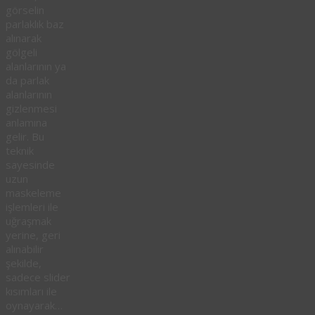
görselin
parlaklık baz
alınarak
gölgeli
alanlarının ya
da parlak
alanlarının
gizlenmesi
anlamına
gelir. Bu
teknik
sayesinde
uzun
maskeleme
işlemleri ile
uğraşmak
yerine, geri
alınabilir
şekilde,
sadece slider
kısımları ile
oynayarak…