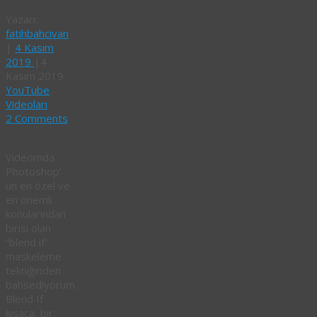
Yazarı:
fatihbahcivan
|
4 Kasım
2019
|
4
Kasım 2019
YouTube
Videoları
2 Comments
Videomda
Photoshop’
un en özel ve
en önemli
konularından
birisi olan
“blend if”
maskeleme
tekniğinden
bahsediyorum.
Blend If
kısaca, bir