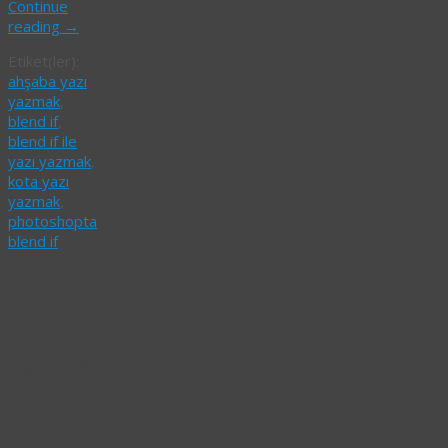
Continue
reading
→
Etiket(ler):
ahşaba yazı
yazmak
,
blend if
,
blend if ile
yazı yazmak
,
kota yazı
yazmak
,
photoshopta
blend if
Photoshop
CC
Blend If
Tekniği
Nasıl
Kullanılır?