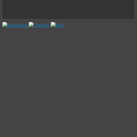
Etiket
arşivi:
blend if
Photoshop
Blend If
Tekniği
İle Yazı
Yazmak
(Kot ve
Ahşap
Zeminlere)