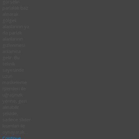
görselin
parlaklık baz
alınarak
gölgeli
alanlarının ya
da parlak
alanlarının
gizlenmesi
anlamına
gelir. Bu
teknik
sayesinde
uzun
maskeleme
işlemleri ile
uğraşmak
yerine, geri
alınabilir
şekilde,
sadece slider
kısımları ile
oynayarak…
Continue