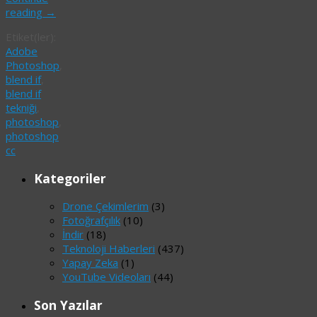
reading
→
Etiket(ler):
Adobe
Photoshop
,
blend if
,
blend if
tekniği
,
photoshop
,
photoshop
cc
Kategoriler
Drone Çekimlerim
(3)
Fotoğrafçılık
(10)
İndir
(18)
Teknoloji Haberleri
(437)
Yapay Zeka
(1)
YouTube Videoları
(44)
Son Yazılar