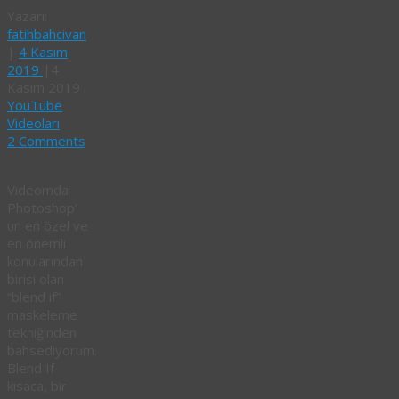
Yazarı:
fatihbahcivan
|
4 Kasım
2019
|
4
Kasım 2019
YouTube
Videoları
2 Comments
Videomda
Photoshop’
un en özel ve
en önemli
konularından
birisi olan
“blend if”
maskeleme
tekniğinden
bahsediyorum.
Blend If
kısaca, bir