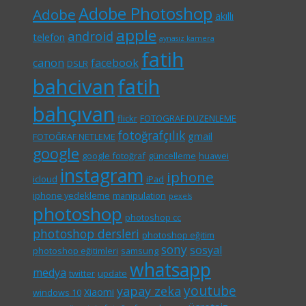
Adobe Photoshop
Adobe
akıllı
apple
android
telefon
aynasız kamera
fatih
canon
facebook
DSLR
bahcivan
fatih
bahçıvan
flickr
FOTOGRAF DUZENLEME
fotoğrafçılık
gmail
FOTOĞRAF NETLEME
google
google fotoğraf
güncelleme
huawei
instagram
iphone
icloud
iPad
iphone yedekleme
manipulation
pexels
photoshop
photoshop cc
photoshop dersleri
photoshop eğitim
sony
sosyal
photoshop eğitimleri
samsung
whatsapp
medya
twitter
update
youtube
yapay zeka
Xiaomi
windows 10