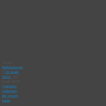
açılmış
T.C.
Kimlik
İle
Adıma
Şirket
Açılır
Mı?
Yazarı:
fatihbahcivan
|
20 Aralık
2023
|
20
Aralık 2023
Teknoloji
Haberleri
Bir yorum
yapın