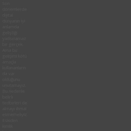
Son
dönemlerde
dijital
dünyanın iyi
anlamda
geliştiği
yadsınamaz
bir gerçek.
Ama bu
gelişimi kötü
amaçla
kullananların
da var
olduğunu
unutamayız.
Bu nedenle
belirli
tedbirleri de
almayı ihmal
etmemeliyiz.
Eskiden
kimlik