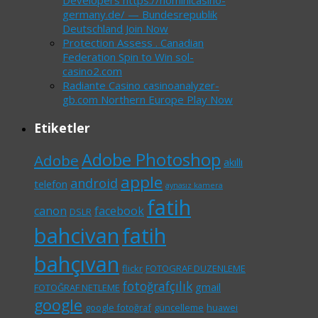
Developers https://nominicasino-
germany.de/ — Bundesrepublik
Deutschland Join Now
Protection Assess . Canadian
Federation Spin to Win sol-
casino2.com
Radiante Casino casinoanalyzer-
gb.com Northern Europe Play Now
Etiketler
Adobe Photoshop
Adobe
akıllı
apple
android
telefon
aynasız kamera
fatih
canon
facebook
DSLR
bahcivan
fatih
bahçıvan
flickr
FOTOGRAF DUZENLEME
fotoğrafçılık
gmail
FOTOĞRAF NETLEME
google
google fotoğraf
güncelleme
huawei