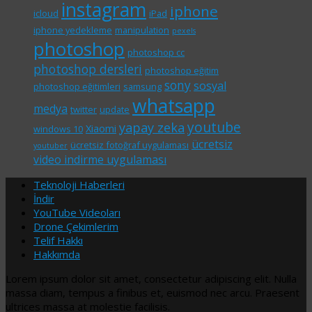
instagram
iphone
icloud
iPad
iphone yedekleme
manipulation
pexels
photoshop
photoshop cc
photoshop dersleri
photoshop eğitim
sony
sosyal
photoshop eğitimleri
samsung
whatsapp
medya
twitter
update
youtube
yapay zeka
Xiaomi
windows 10
ücretsiz
ücretsiz fotoğraf uygulaması
youtuber
video indirme uygulaması
Teknoloji Haberleri
İndir
YouTube Videoları
Drone Çekimlerim
Telif Hakkı
Hakkımda
Lorem ipsum dolor sit amet, consectetur adipiscing elit. Nulla
massa diam, tempus a finibus et, euismod nec arcu. Praesent
ultrices massa at molestie facilisis.