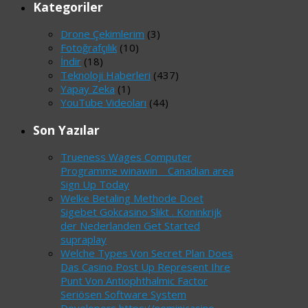
Kategoriler
Drone Çekimlerim
(3)
Fotoğrafçılık
(10)
İndir
(18)
Teknoloji Haberleri
(437)
Yapay Zeka
(1)
YouTube Videoları
(44)
Son Yazılar
Trueness Wages Computer
Programme winawin _ Canadian area
Sign Up Today
Welke Betaling Methode Doet
Sigebet Gokcasino Slikt . Koninkrijk
der Nederlanden Get Started
supraplay
Welche Types Von Secret Plan Does
Das Casino Post Up Represent Ihre
Punt Von Antiophthalmic Factor
Seriösen Software System