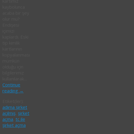
kartımız
kaybolunca
acaba bir şey
olur mu?
Endişesi
içimizi
kaplardı. Eski
tip kimlik
kartlarının
kopyalanması
mümkün
olduğu için
bilgilerimiz
kullanılarak…
Continue
reading
→
Etiket(ler):
adıma şirket
açılmış
,
şirket
açma
,
tc ile
şirket açma