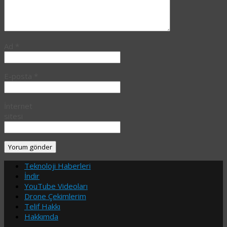
Ad
*
E-posta
*
İnternet
sitesi
Teknoloji Haberleri
İndir
YouTube Videoları
Drone Çekimlerim
Telif Hakkı
Hakkımda