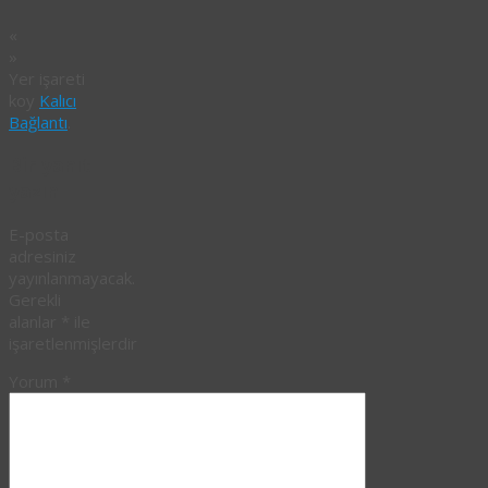
«
»
Yer işareti
koy
Kalıcı
Bağlantı
.
Bir yanıt
yazın
E-posta
adresiniz
yayınlanmayacak.
Gerekli
alanlar
*
ile
işaretlenmişlerdir
Yorum
*