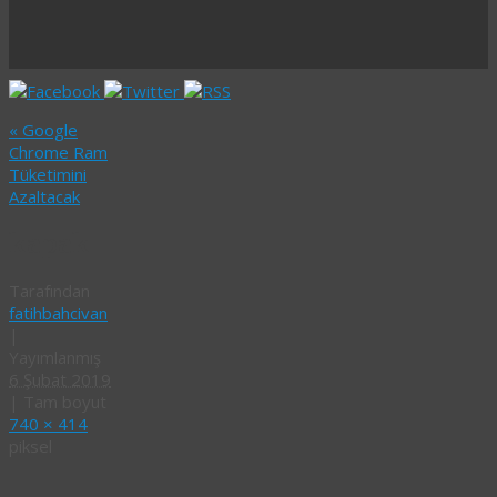
«
Google
Chrome Ram
Tüketimini
Azaltacak
kapak
Tarafından
fatihbahcivan
|
Yayımlanmış
6 Şubat 2019
|
Tam boyut
740 × 414
piksel